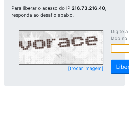
Para liberar o acesso
do IP
216.73.216.40
,
responda ao desafio abaixo.
Digite 
lado no
[trocar imagem]